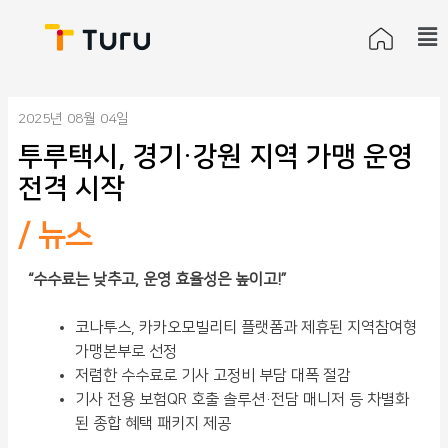
포
Me
스
트
탐
색
2025년 08월 04일
투루택시, 경기·강원 지역 가맹 운영
전격 시작
/
뉴스
“수수료는 낮추고, 운영 효율성은 높이고!
”
코나투스, 카카오모빌리티 플랫폼과 제휴된 지역참여형
가맹본부로 선정
저렴한 수수료로 기사 고정비 부담 대폭 절감
기사 전용 보험QR 호출 솔루션·전담 매니저 등 차별화
된 종합 혜택 패키지 제공